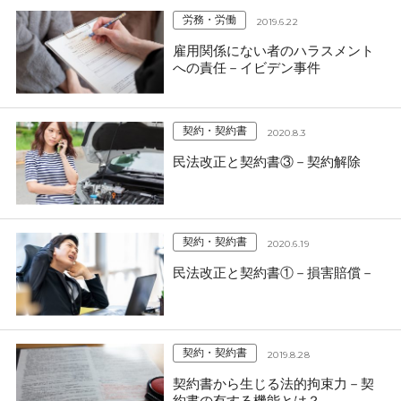
労務・労働
2019.6.22
雇用関係にない者のハラスメント
への責任－イビデン事件
契約・契約書
2020.8.3
民法改正と契約書③－契約解除
契約・契約書
2020.6.19
民法改正と契約書①－損害賠償－
契約・契約書
2019.8.28
契約書から生じる法的拘束力－契
約書の有する機能とは？