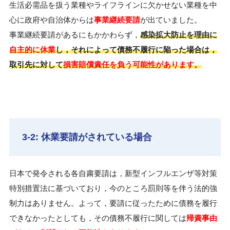
生活必需品を扱う業種やライフラインに欠かせない業種を中
心に政府や自治体からは
事業継続要請
が出ていました。
事業継続要請があるにもかかわらず，
感染拡大防止を理由に
自主的に休業
し，それによって債務不履行に陥った場合は，
取引先に対して
損害賠償責任を負う可能性があります。
3-2: 休業要請がされている場合
日本で発令される各自粛要請は，新型インフルエンザ等対策
特別措置法に基づいており，今のところ罰則等を伴う法的強
制力はありません。よって，要請に従ったために債務を履行
できなかったとしても，その債務不履行に関しては
帰責事由