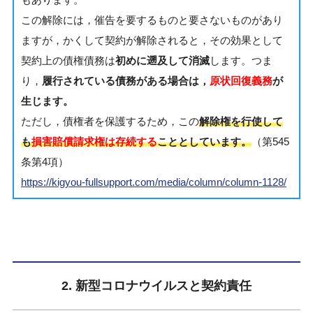
もあります。
この解除には，催告を要するものと要さないものがあり
ますが，かくして契約が解除されると，その効果として
契約上の債権債務は
初めに遡及して消滅
します。つま
り，
履行されている債務がある場合は，
原状回復義務
が
生じます。
ただし，債権者を保護するため，この
解除権を行使して
も
損害賠償請求権は存続する
こととしています。
（第545
条第4項）
https://kigyou-fullsupport.com/media/column/column-1128/
2. 新型コロナウイルスと契約責任