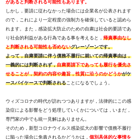
があると判断される可能性もあります。
しかし，要請に従わなかった場合には企業名が公表されます
ので，これにより一定程度の強制力を確保していると認めら
れます。また，感染拡大防止のための自粛は社会的要請であ
り社会的利益がある行為である事を考えると，
帰責事由なし
と判断される可能性も否めない
グレーゾーンです。
よって，自粛要請に伴う債務不履行に就いての帰責事由は，
一義的には判断されず，
自粛要請下であっても履行を優先さ
せることが，契約の内容や趣旨，性質に沿うのかどうか
がケ
ースバイケースで判断される
ことになるでしょう。
ウィズコロナの時代が訪れつつありますが，法律的にこの感
染症による影響をどう処理していくかについては，いまだ，
専門家の中でも統一見解はありません。
そのため，新型コロナウイルス感染拡大の影響で債務不履行
に陥った場合に免責されるかどうかは，
個別具体的な事情を