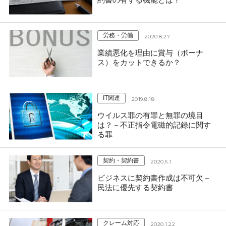
労務・労働
2020.8.27
業績悪化を理由に賞与（ボーナ
ス）をカットできるか？
IT関連
2019.8.18
ウイルス罪の有罪と無罪の境目
は？－不正指令電磁的記録に関す
る罪
契約・契約書
2020.6.1
ビジネスに契約書作成は不可欠－
民法に優先する契約書
クレーム対応
2020.1.22