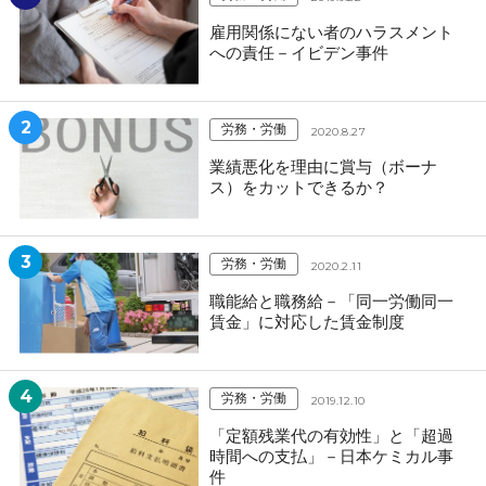
雇用関係にない者のハラスメント
への責任－イビデン事件
2
労務・労働
2020.8.27
業績悪化を理由に賞与（ボーナ
ス）をカットできるか？
3
労務・労働
2020.2.11
職能給と職務給－「同一労働同一
賃金」に対応した賃金制度
4
労務・労働
2019.12.10
「定額残業代の有効性」と「超過
時間への支払」－日本ケミカル事
件