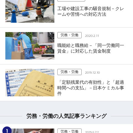
工場や建設工事の騒音規制－クレ
ームや苦情への対応方法
労務・労働
2020.2.11
職能給と職務給－「同一労働同一
賃金」に対応した賃金制度
労務・労働
2019.12.10
「定額残業代の有効性」と「超過
時間への支払」－日本ケミカル事
件
労務・労働の人気記事ランキング
1
労務・労働
2019.6.22