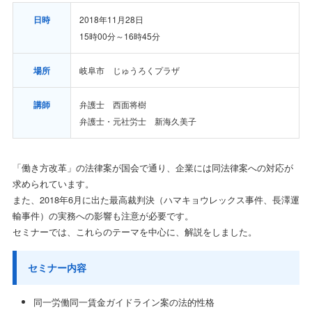
日時
2018年11月28日
15時00分～16時45分
場所
岐阜市 じゅうろくプラザ
講師
弁護士 西面将樹
弁護士・元社労士 新海久美子
「働き方改革」の法律案が国会で通り、企業には同法律案への対応が
求められています。
また、2018年6月に出た最高裁判決（ハマキョウレックス事件、長澤運
輸事件）の実務への影響も注意が必要です。
セミナーでは、これらのテーマを中心に、解説をしました。
セミナー内容
同一労働同一賃金ガイドライン案の法的性格