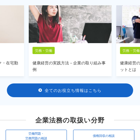
労務・労働
労務・労働
ク・在宅勤
健康経営の実践方法－企業の取り組み事
健康経営
例
ットとは
全てのお役立ち情報はこちら
企業法務の取扱い分野
労働問題・
債権回収の相談
労務問題の相談